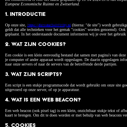
Europese Economische Ruimte en Zwitserland.
1. Introductie
Op onze site,
https://dansstudioinfinity.nl
(hierna: “de site”) wordt gebruik
geldt dat alle technieken voor het gemak “cookies” worden genoemd). Ook v
geplaatst. In het onderstaande document informeren wij je over het gebruik 
2. Wat zijn cookies?
Een cookie is een klein eenvoudig bestand dat samen met pagina's van deze 
je computer of ander apparaat wordt opgeslagen. De daarin opgeslagen info
naar onze servers of naar de servers van de betreffende derde partijen.
3. Wat zijn scripts?
Een script is een stukje programmacode dat wordt gebruikt om onze site goe
uitgevoerd op onze server, of op je apparatuur.
4. Wat is een web beacon?
Een web beacon (ook pixel tag) is een klein, onzichtbaar stukje tekst of afb
kaart te brengen. Om dit te doen worden er met behulp van web beacons ver
5. Cookies