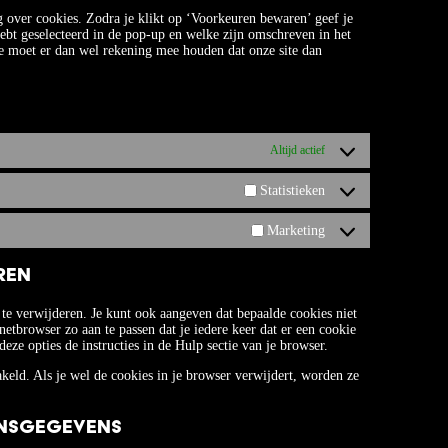
g over cookies. Zodra je klikt op ‘Voorkeuren bewaren’ geef je
ebt geselecteerd in de pop-up en welke zijn omschreven in het
 je moet er dan wel rekening mee houden dat onze site dan
Altijd actief
Statistieken
Marketing
ren
te verwijderen. Je kunt ook aangeven dat bepaalde cookies niet
etbrowser zo aan te passen dat je iedere keer dat er een cookie
ze opties de instructies in de Hulp sectie van je browser.
hakeld. Als je wel de cookies in je browser verwijdert, worden ze
onsgegevens