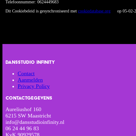
Telefoonnummer: 0624449683
Dit Cookiebeleid is gesynchroniseerd met
cookiedatabase.org
op 05-02-2
Dansstudio Infinity
Contact
Aanmelden
Privacy Policy
Contactgegevens
Aureliushof 160
6215 SW Maastricht
info@dansstudioinfinity.nl
06 24 44 96 83
KvK 90929578