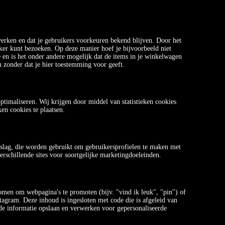
erken en dat je gebruikers voorkeuren bekend blijven. Door het
jker kunt bezoeken. Op deze manier hoef je bijvoorbeeld niet
e en is het onder andere mogelijk dat de items in je winkelwagen
n zonder dat je hier toestemming voor geeft.
ptimaliseren. Wij krijgen door middel van statistieken cookies
ken cookies te plaatsen.
pslag, die worden gebruikt om gebruikersprofielen te maken met
erschillende sites voor soortgelijke marketingdoeleinden.
en om webpagina's te promoten (bijv. "vind ik leuk", "pin") of
tagram. Deze inhoud is ingesloten met code die is afgeleid van
de informatie opslaan en verwerken voor gepersonaliseerde